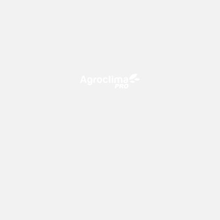
O Agroclima PRO é uma plataforma de agricultura digital,
que utiliza o conhecimento meteorológico a favor do
campo!
CONTATO
consultoria@climatempo.com.br
Siga-nos