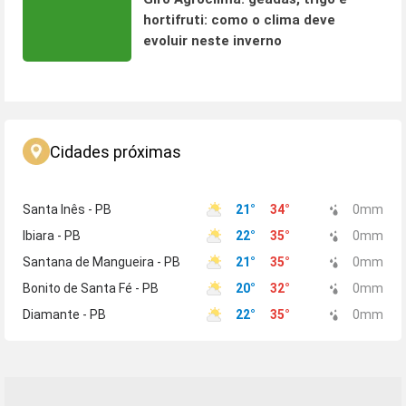
hortifruti: como o clima deve
evoluir neste inverno
Cidades próximas
Santa Inês - PB
21
°
34
°
0
mm
Ibiara - PB
22
°
35
°
0
mm
Santana de Mangueira - PB
21
°
35
°
0
mm
Bonito de Santa Fé - PB
20
°
32
°
0
mm
Diamante - PB
22
°
35
°
0
mm