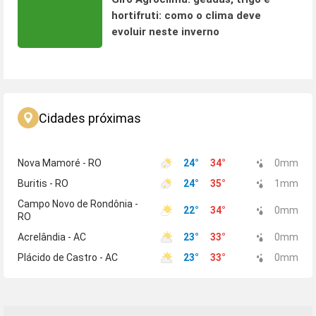
hortifruti: como o clima deve
evoluir neste inverno
Cidades próximas
Nova Mamoré - RO
24
°
34
°
0
mm
Buritis - RO
24
°
35
°
1
mm
Campo Novo de Rondônia -
22
°
34
°
0
mm
RO
Acrelândia - AC
23
°
33
°
0
mm
Plácido de Castro - AC
23
°
33
°
0
mm