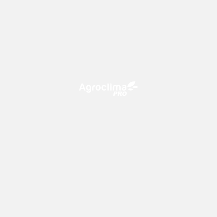
O Agroclima PRO é uma plataforma de agricultura digital,
que utiliza o conhecimento meteorológico a favor do
campo!
CONTATO
consultoria@climatempo.com.br