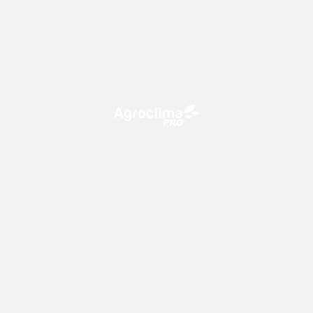
O Agroclima PRO é uma plataforma de agricultura digital,
que utiliza o conhecimento meteorológico a favor do
campo!
CONTATO
consultoria@climatempo.com.br
Siga-nos