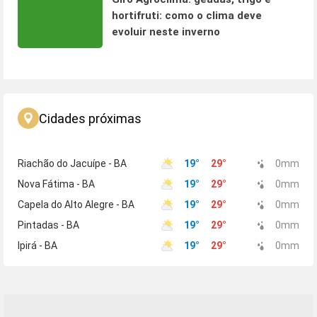
hortifruti: como o clima deve
evoluir neste inverno
Cidades próximas
Riachão do Jacuípe - BA
19
°
29
°
0
mm
Nova Fátima - BA
19
°
29
°
0
mm
Capela do Alto Alegre - BA
19
°
29
°
0
mm
Pintadas - BA
19
°
29
°
0
mm
Ipirá - BA
19
°
29
°
0
mm