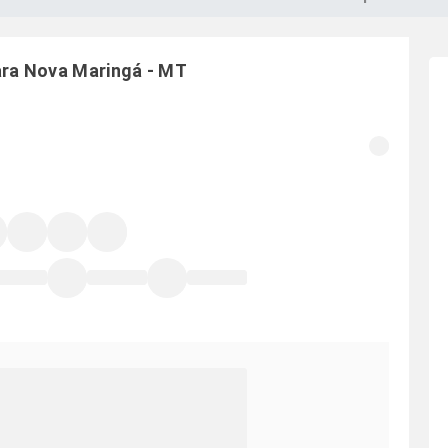
ara
Nova Maringá
-
MT