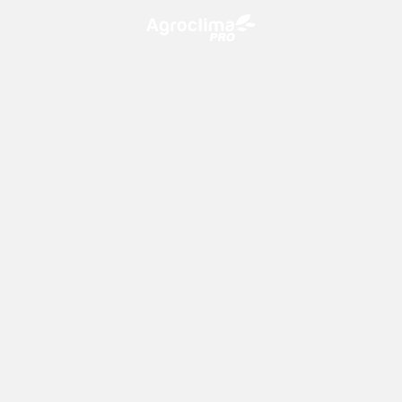
O Agroclima PRO é uma plataforma de agricultura digital,
que utiliza o conhecimento meteorológico a favor do
campo!
CONTATO
consultoria@climatempo.com.br
Siga-nos