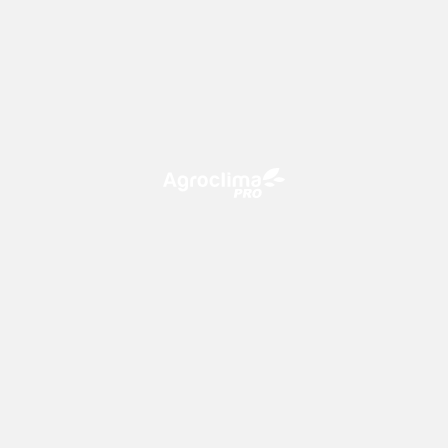
O Agroclima PRO é uma plataforma de agricultura digital,
que utiliza o conhecimento meteorológico a favor do
campo!
CONTATO
consultoria@climatempo.com.br