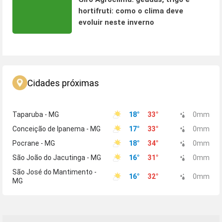
hortifruti: como o clima deve
evoluir neste inverno
Cidades próximas
Taparuba - MG
18
°
33
°
0
mm
Conceição de Ipanema - MG
17
°
33
°
0
mm
Pocrane - MG
18
°
34
°
0
mm
São João do Jacutinga - MG
16
°
31
°
0
mm
São José do Mantimento -
16
°
32
°
0
mm
MG