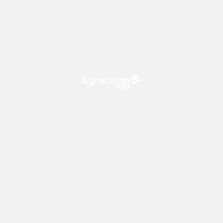
O Agroclima PRO é uma plataforma de agricultura digital,
que utiliza o conhecimento meteorológico a favor do
campo!
CONTATO
consultoria@climatempo.com.br
Siga-nos