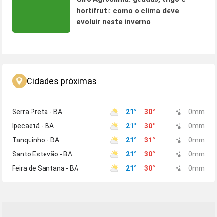
hortifruti: como o clima deve
evoluir neste inverno
Cidades próximas
Serra Preta - BA
21
°
30
°
0
mm
Ipecaetá - BA
21
°
30
°
0
mm
Tanquinho - BA
21
°
31
°
0
mm
Santo Estevão - BA
21
°
30
°
0
mm
Feira de Santana - BA
21
°
30
°
0
mm