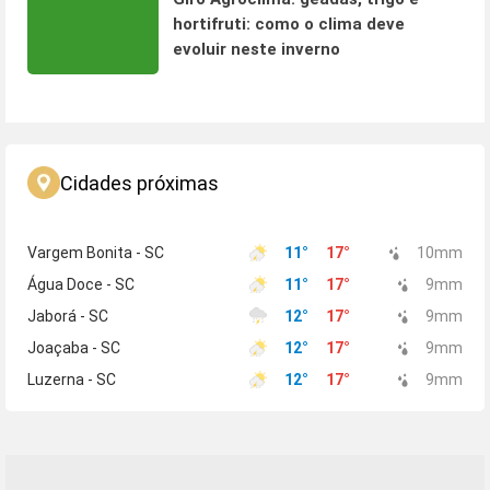
hortifruti: como o clima deve
evoluir neste inverno
Cidades próximas
Vargem Bonita - SC
11
°
17
°
10
mm
Água Doce - SC
11
°
17
°
9
mm
Jaborá - SC
12
°
17
°
9
mm
Joaçaba - SC
12
°
17
°
9
mm
Luzerna - SC
12
°
17
°
9
mm