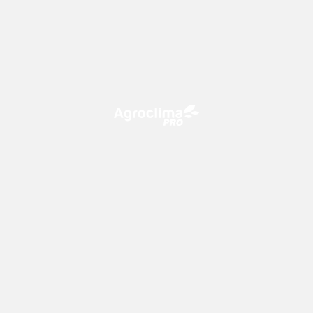
O Agroclima PRO é uma plataforma de agricultura digital,
que utiliza o conhecimento meteorológico a favor do
campo!
CONTATO
consultoria@climatempo.com.br
Siga-nos