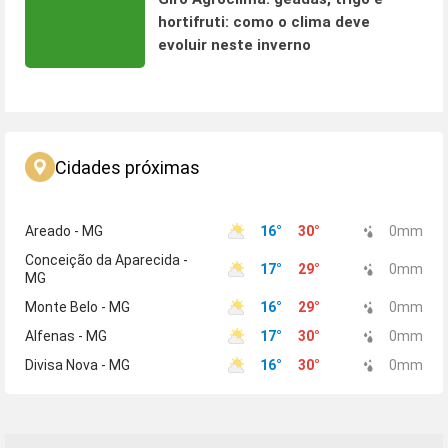
hortifruti: como o clima deve
evoluir neste inverno
Cidades próximas
Areado - MG
16
°
30
°
0
mm
Conceição da Aparecida -
17
°
29
°
0
mm
MG
Monte Belo - MG
16
°
29
°
0
mm
Alfenas - MG
17
°
30
°
0
mm
Divisa Nova - MG
16
°
30
°
0
mm