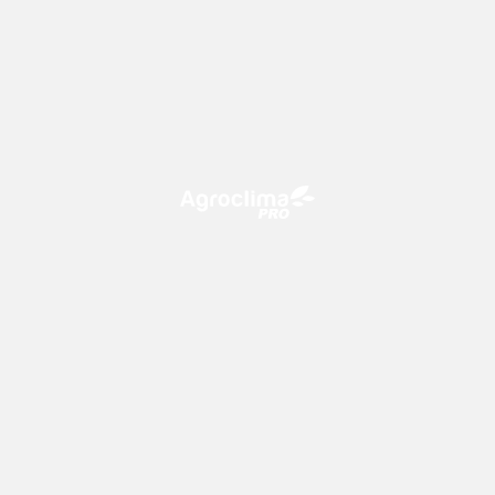
O Agroclima PRO é uma plataforma de agricultura digital,
que utiliza o conhecimento meteorológico a favor do
campo!
CONTATO
consultoria@climatempo.com.br