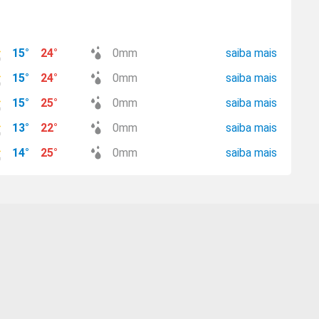
15
°
24
°
0
mm
saiba mais
15
°
24
°
0
mm
saiba mais
15
°
25
°
0
mm
saiba mais
13
°
22
°
0
mm
saiba mais
14
°
25
°
0
mm
saiba mais