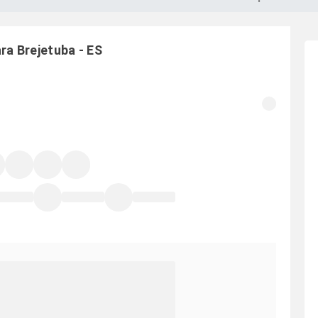
ara
Brejetuba
-
ES