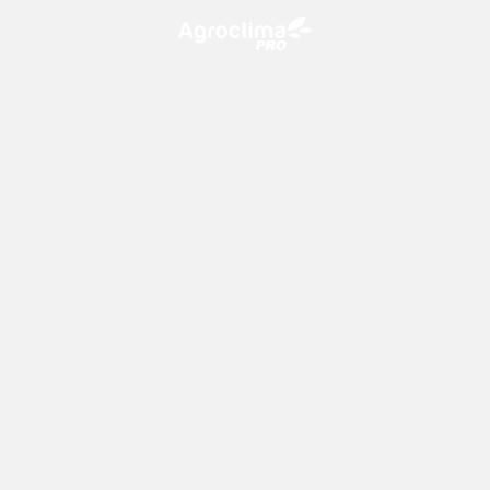
O Agroclima PRO é uma plataforma de agricultura digital,
que utiliza o conhecimento meteorológico a favor do
campo!
CONTATO
consultoria@climatempo.com.br
Siga-nos