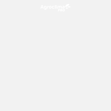
O Agroclima PRO é uma plataforma de agricultura digital,
que utiliza o conhecimento meteorológico a favor do
campo!
CONTATO
consultoria@climatempo.com.br
Siga-nos