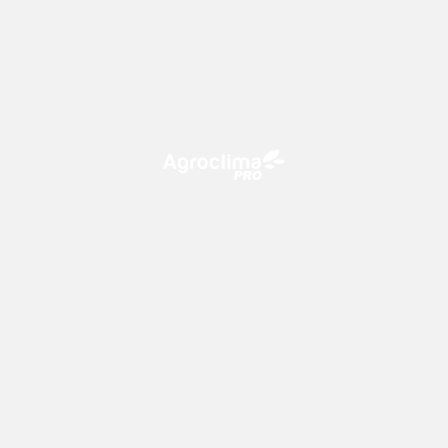
O Agroclima PRO é uma plataforma de agricultura digital,
que utiliza o conhecimento meteorológico a favor do
campo!
CONTATO
consultoria@climatempo.com.br
Siga-nos