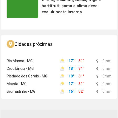
hortifruti: como o clima deve
evoluir neste inverno
Cidades próximas
Rio Manso - MG
17
°
31
°
0
mm
Crucilândia - MG
18
°
31
°
0
mm
Piedade dos Gerais - MG
18
°
31
°
0
mm
Moeda - MG
17
°
31
°
0
mm
Brumadinho - MG
16
°
32
°
0
mm