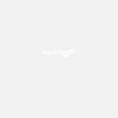
O Agroclima PRO é uma plataforma de agricultura digital,
que utiliza o conhecimento meteorológico a favor do
campo!
CONTATO
consultoria@climatempo.com.br