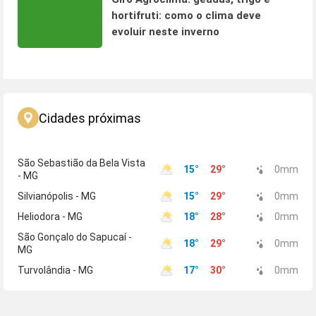
hortifruti: como o clima deve
evoluir neste inverno
Cidades próximas
São Sebastião da Bela Vista
15
°
29
°
0
mm
- MG
Silvianópolis - MG
15
°
29
°
0
mm
Heliodora - MG
18
°
28
°
0
mm
São Gonçalo do Sapucaí -
18
°
29
°
0
mm
MG
Turvolândia - MG
17
°
30
°
0
mm