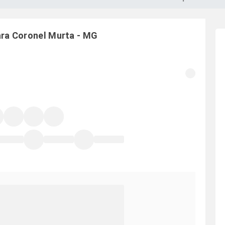
ara
Coronel Murta
-
MG