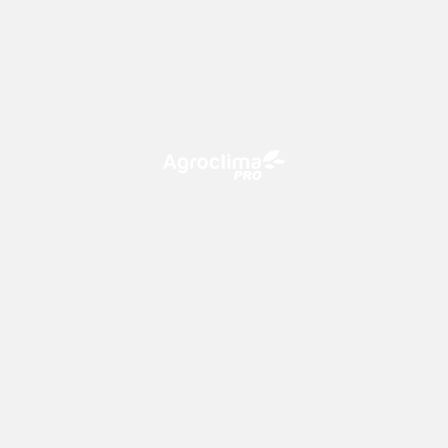
O Agroclima PRO é uma plataforma de agricultura digital,
que utiliza o conhecimento meteorológico a favor do
campo!
CONTATO
consultoria@climatempo.com.br
Siga-nos