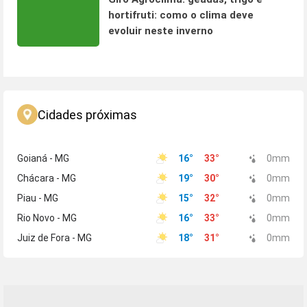
hortifruti: como o clima deve
evoluir neste inverno
Cidades próximas
Goianá - MG
16
°
33
°
0
mm
Chácara - MG
19
°
30
°
0
mm
Piau - MG
15
°
32
°
0
mm
Rio Novo - MG
16
°
33
°
0
mm
Juiz de Fora - MG
18
°
31
°
0
mm