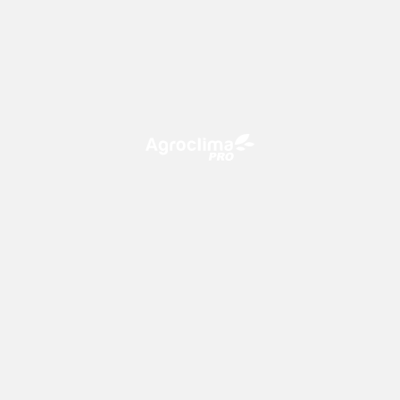
O Agroclima PRO é uma plataforma de agricultura digital,
que utiliza o conhecimento meteorológico a favor do
campo!
CONTATO
consultoria@climatempo.com.br
Siga-nos