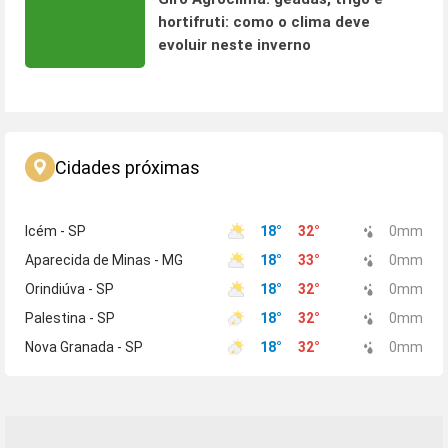
hortifruti: como o clima deve
evoluir neste inverno
Cidades próximas
Icém - SP
18
°
32
°
0
mm
Aparecida de Minas - MG
18
°
33
°
0
mm
Orindiúva - SP
18
°
32
°
0
mm
Palestina - SP
18
°
32
°
0
mm
Nova Granada - SP
18
°
32
°
0
mm