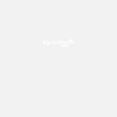
O Agroclima PRO é uma plataforma de agricultura digital,
que utiliza o conhecimento meteorológico a favor do
campo!
CONTATO
consultoria@climatempo.com.br
Siga-nos