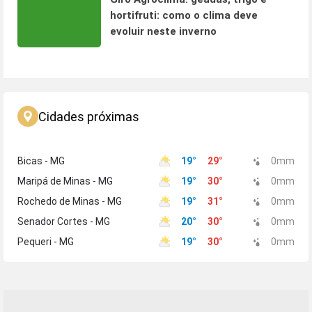
hortifruti: como o clima deve
evoluir neste inverno
Cidades próximas
Bicas - MG
19
°
29
°
0
mm
Maripá de Minas - MG
19
°
30
°
0
mm
Rochedo de Minas - MG
19
°
31
°
0
mm
Senador Cortes - MG
20
°
30
°
0
mm
Pequeri - MG
19
°
30
°
0
mm