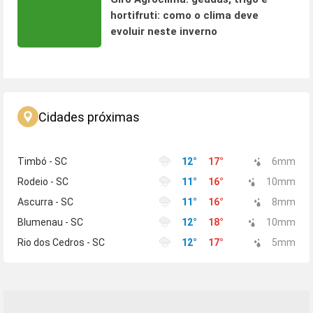
hortifruti: como o clima deve
evoluir neste inverno
Cidades próximas
Timbó - SC
12
°
17
°
6
mm
Rodeio - SC
11
°
16
°
10
mm
Ascurra - SC
11
°
16
°
8
mm
Blumenau - SC
12
°
18
°
10
mm
Rio dos Cedros - SC
12
°
17
°
5
mm