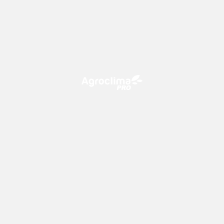
O Agroclima PRO é uma plataforma de agricultura digital,
que utiliza o conhecimento meteorológico a favor do
campo!
CONTATO
consultoria@climatempo.com.br
Siga-nos