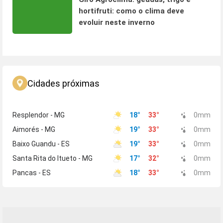
hortifruti: como o clima deve
evoluir neste inverno
Cidades próximas
Resplendor - MG
18
°
33
°
0
mm
Aimorés - MG
19
°
33
°
0
mm
Baixo Guandu - ES
19
°
33
°
0
mm
Santa Rita do Itueto - MG
17
°
32
°
0
mm
Pancas - ES
18
°
33
°
0
mm