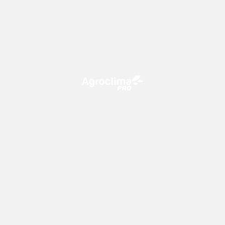
O Agroclima PRO é uma plataforma de agricultura digital,
que utiliza o conhecimento meteorológico a favor do
campo!
CONTATO
consultoria@climatempo.com.br
Siga-nos