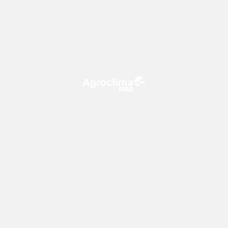
O Agroclima PRO é uma plataforma de agricultura digital,
que utiliza o conhecimento meteorológico a favor do
campo!
CONTATO
consultoria@climatempo.com.br
Siga-nos