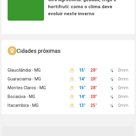
hortifruti: como o clima deve
evoluir neste inverno
Cidades próximas
Glaucilândia - MG
15
°
28
°
0
mm
Guaraciama - MG
14
°
28
°
0
mm
Montes Claros - MG
15
°
28
°
0
mm
Bocaiúva - MG
14
°
28
°
0
mm
Itacambira - MG
13
°
25
°
0
mm