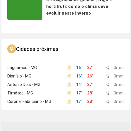
hortifruti: como o clima deve
evoluir neste inverno
Cidades próximas
Jaguaraçu - MG
16
°
27
°
0
mm
Dionísio - MG
16
°
26
°
0
mm
Antônio Dias - MG
14
°
27
°
0
mm
Timóteo - MG
17
°
28
°
0
mm
Coronel Fabriciano - MG
17
°
28
°
0
mm