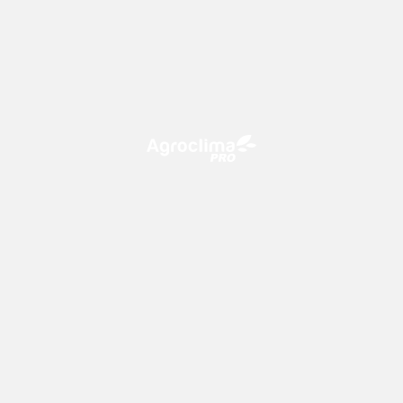
O Agroclima PRO é uma plataforma de agricultura digital,
que utiliza o conhecimento meteorológico a favor do
campo!
CONTATO
consultoria@climatempo.com.br
Siga-nos