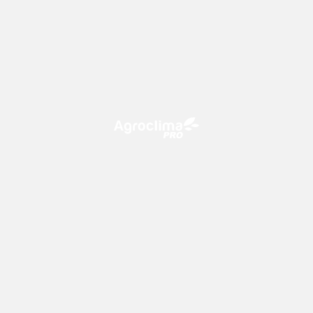
O Agroclima PRO é uma plataforma de agricultura digital,
que utiliza o conhecimento meteorológico a favor do
campo!
CONTATO
consultoria@climatempo.com.br