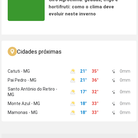
hortifruti: como o clima deve
evoluir neste inverno
Cidades próximas
Catuti - MG
21
°
35
°
0
mm
Pai Pedro - MG
21
°
36
°
0
mm
Santo Antônio do Retiro -
17
°
32
°
0
mm
MG
Monte Azul - MG
18
°
33
°
0
mm
Mamonas - MG
18
°
33
°
0
mm