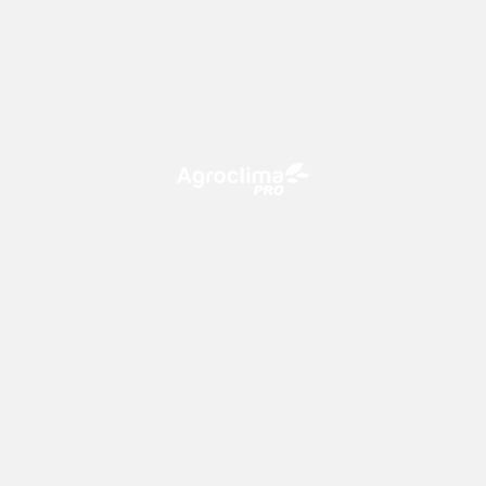
O Agroclima PRO é uma plataforma de agricultura digital,
que utiliza o conhecimento meteorológico a favor do
campo!
CONTATO
consultoria@climatempo.com.br
Siga-nos