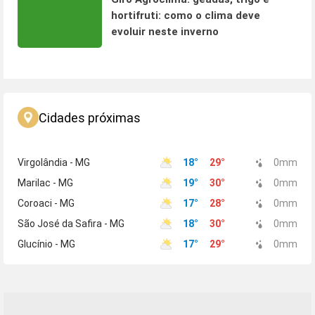
hortifruti: como o clima deve
evoluir neste inverno
Cidades próximas
Virgolândia - MG
18
°
29
°
0
mm
Marilac - MG
19
°
30
°
0
mm
Coroaci - MG
17
°
28
°
0
mm
São José da Safira - MG
18
°
30
°
0
mm
Glucínio - MG
17
°
29
°
0
mm