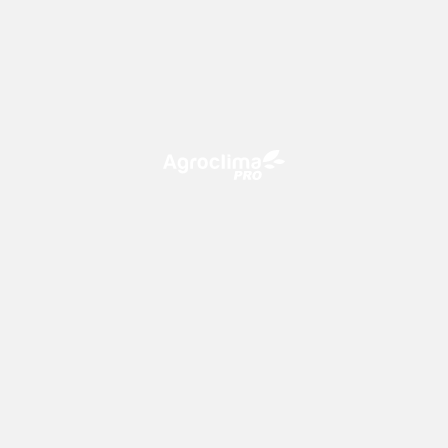
O Agroclima PRO é uma plataforma de agricultura digital,
que utiliza o conhecimento meteorológico a favor do
campo!
CONTATO
consultoria@climatempo.com.br
Siga-nos