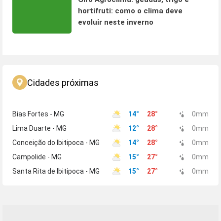
hortifruti: como o clima deve
evoluir neste inverno
Cidades próximas
Bias Fortes - MG
14
°
28
°
0
mm
Lima Duarte - MG
12
°
28
°
0
mm
Conceição do Ibitipoca - MG
14
°
28
°
0
mm
Campolide - MG
15
°
27
°
0
mm
Santa Rita de Ibitipoca - MG
15
°
27
°
0
mm