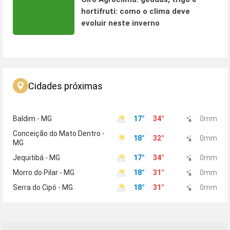
hortifruti: como o clima deve
evoluir neste inverno
Cidades próximas
Baldim - MG
17
°
34
°
0
mm
Conceição do Mato Dentro -
18
°
32
°
0
mm
MG
Jequitibá - MG
17
°
34
°
0
mm
Morro do Pilar - MG
18
°
31
°
0
mm
Serra do Cipó - MG
18
°
31
°
0
mm