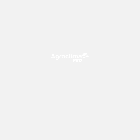
O Agroclima PRO é uma plataforma de agricultura digital,
que utiliza o conhecimento meteorológico a favor do
campo!
CONTATO
consultoria@climatempo.com.br