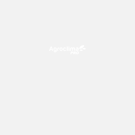
O Agroclima PRO é uma plataforma de agricultura digital,
que utiliza o conhecimento meteorológico a favor do
campo!
CONTATO
consultoria@climatempo.com.br
Siga-nos