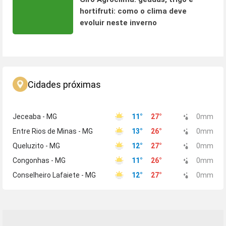
hortifruti: como o clima deve
evoluir neste inverno
Cidades próximas
Jeceaba - MG
11
°
27
°
0
mm
Entre Rios de Minas - MG
13
°
26
°
0
mm
Queluzito - MG
12
°
27
°
0
mm
Congonhas - MG
11
°
26
°
0
mm
Conselheiro Lafaiete - MG
12
°
27
°
0
mm