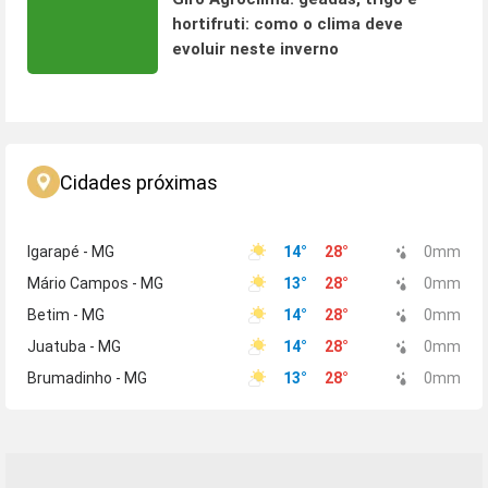
hortifruti: como o clima deve
evoluir neste inverno
Cidades próximas
Igarapé - MG
14
°
28
°
0
mm
Mário Campos - MG
13
°
28
°
0
mm
Betim - MG
14
°
28
°
0
mm
Juatuba - MG
14
°
28
°
0
mm
Brumadinho - MG
13
°
28
°
0
mm