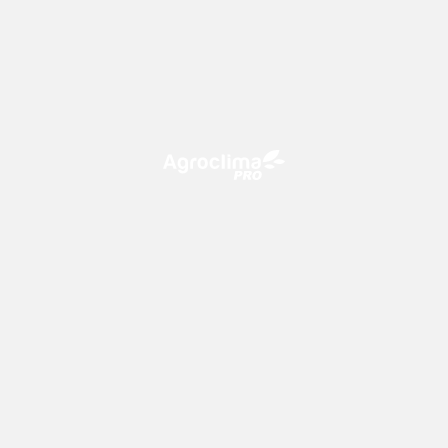
O Agroclima PRO é uma plataforma de agricultura digital,
que utiliza o conhecimento meteorológico a favor do
campo!
CONTATO
consultoria@climatempo.com.br
Siga-nos