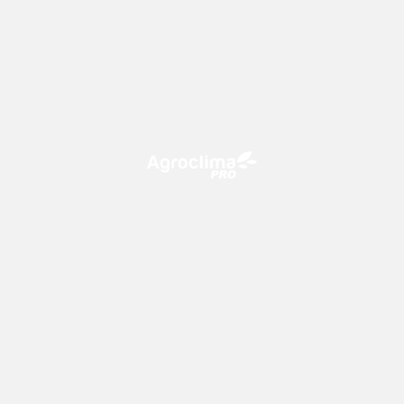
O Agroclima PRO é uma plataforma de agricultura digital,
que utiliza o conhecimento meteorológico a favor do
campo!
CONTATO
consultoria@climatempo.com.br