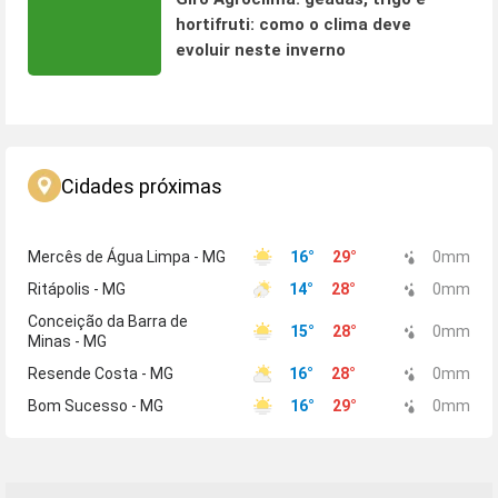
hortifruti: como o clima deve
evoluir neste inverno
Cidades próximas
Mercês de Água Limpa - MG
16
°
29
°
0
mm
Ritápolis - MG
14
°
28
°
0
mm
Conceição da Barra de
15
°
28
°
0
mm
Minas - MG
Resende Costa - MG
16
°
28
°
0
mm
Bom Sucesso - MG
16
°
29
°
0
mm