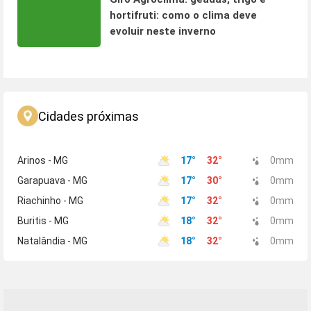
hortifruti: como o clima deve
evoluir neste inverno
Cidades próximas
Arinos - MG
17
°
32
°
0
mm
Garapuava - MG
17
°
30
°
0
mm
Riachinho - MG
17
°
32
°
0
mm
Buritis - MG
18
°
32
°
0
mm
Natalândia - MG
18
°
32
°
0
mm