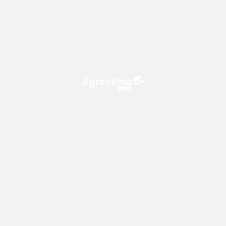
O Agroclima PRO é uma plataforma de agricultura digital,
que utiliza o conhecimento meteorológico a favor do
campo!
CONTATO
consultoria@climatempo.com.br
Siga-nos