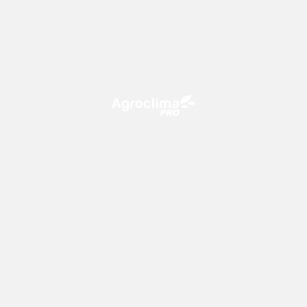
O Agroclima PRO é uma plataforma de agricultura digital,
que utiliza o conhecimento meteorológico a favor do
campo!
CONTATO
consultoria@climatempo.com.br
Siga-nos