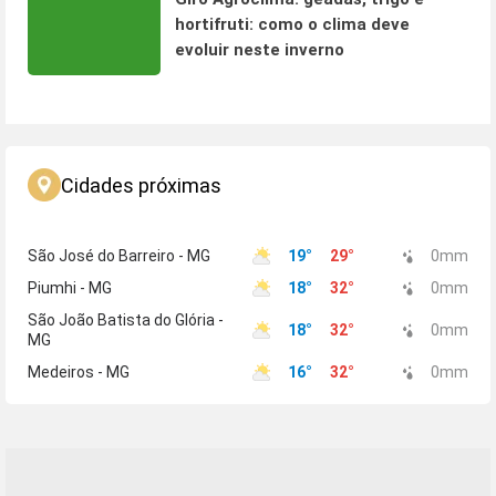
hortifruti: como o clima deve
evoluir neste inverno
Cidades próximas
São José do Barreiro - MG
19
°
29
°
0
mm
Piumhi - MG
18
°
32
°
0
mm
São João Batista do Glória -
18
°
32
°
0
mm
MG
Medeiros - MG
16
°
32
°
0
mm