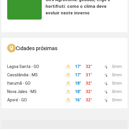
hortifruti: como o clima deve
evoluir neste inverno
Cidades próximas
Lagoa Santa - GO
17
°
32
°
0
mm
Cassilândia - MS
17
°
31
°
0
mm
Itarumã - GO
18
°
32
°
0
mm
Nova Jales - MS
18
°
32
°
0
mm
Aporé - GO
16
°
32
°
0
mm