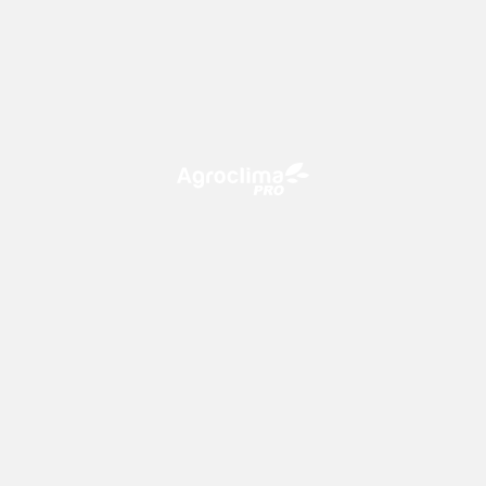
O Agroclima PRO é uma plataforma de agricultura digital,
que utiliza o conhecimento meteorológico a favor do
campo!
CONTATO
consultoria@climatempo.com.br
Siga-nos