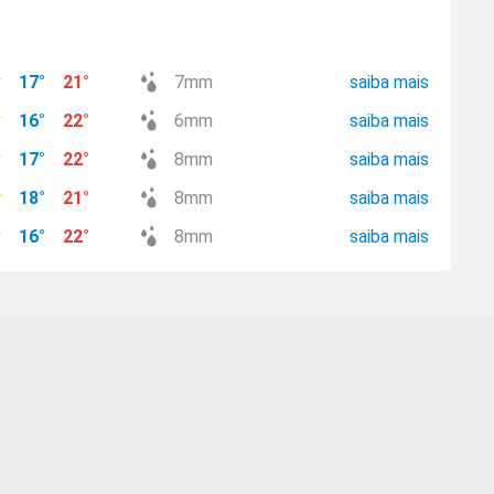
17
°
21
°
7
mm
saiba mais
16
°
22
°
6
mm
saiba mais
17
°
22
°
8
mm
saiba mais
18
°
21
°
8
mm
saiba mais
16
°
22
°
8
mm
saiba mais