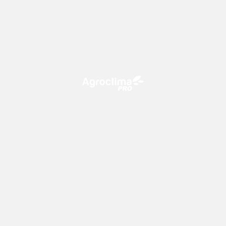
O Agroclima PRO é uma plataforma de agricultura digital,
que utiliza o conhecimento meteorológico a favor do
campo!
CONTATO
consultoria@climatempo.com.br
Siga-nos