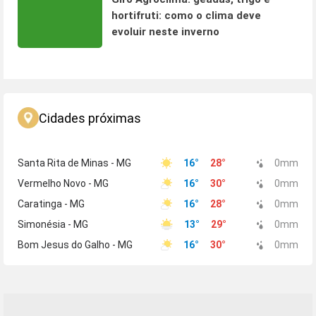
hortifruti: como o clima deve
evoluir neste inverno
Cidades próximas
Santa Rita de Minas - MG
16
°
28
°
0
mm
Vermelho Novo - MG
16
°
30
°
0
mm
Caratinga - MG
16
°
28
°
0
mm
Simonésia - MG
13
°
29
°
0
mm
Bom Jesus do Galho - MG
16
°
30
°
0
mm