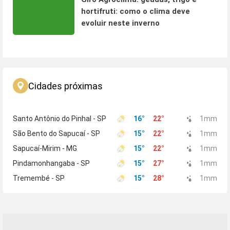
hortifruti: como o clima deve
evoluir neste inverno
Cidades próximas
Santo Antônio do Pinhal - SP
16
°
22
°
1
mm
São Bento do Sapucaí - SP
15
°
22
°
1
mm
Sapucaí-Mirim - MG
15
°
22
°
1
mm
Pindamonhangaba - SP
15
°
27
°
1
mm
Tremembé - SP
15
°
28
°
1
mm