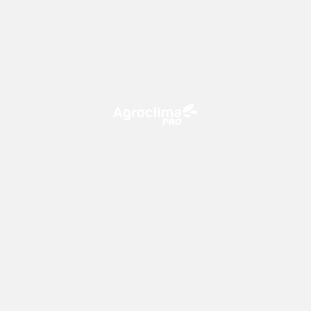
O Agroclima PRO é uma plataforma de agricultura digital,
que utiliza o conhecimento meteorológico a favor do
campo!
CONTATO
consultoria@climatempo.com.br
Siga-nos