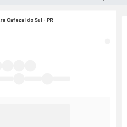
ara
Cafezal do Sul
-
PR