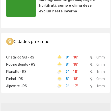
hortifruti: como o clima deve
evoluir neste inverno
Cidades próximas
Cristal do Sul - RS
8
°
18
°
0
mm
Rodeio Bonito - RS
8
°
18
°
0
mm
Planalto - RS
9
°
18
°
1
mm
Pinhal - RS
8
°
18
°
0
mm
Alpestre - RS
9
°
17
°
1
mm