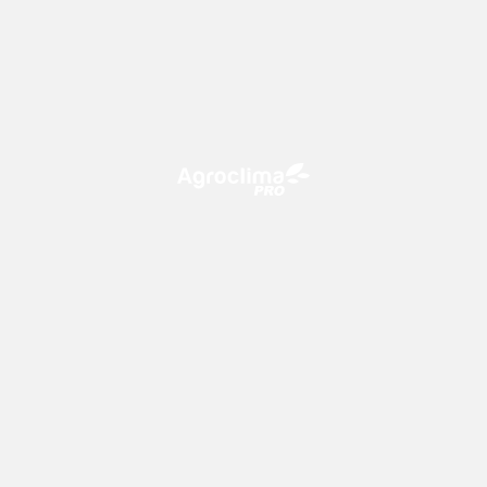
O Agroclima PRO é uma plataforma de agricultura digital,
que utiliza o conhecimento meteorológico a favor do
campo!
CONTATO
consultoria@climatempo.com.br
Siga-nos