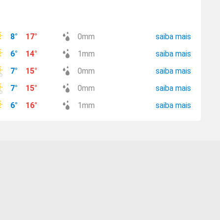
8
°
17
°
0
mm
saiba mais
6
°
14
°
1
mm
saiba mais
7
°
15
°
0
mm
saiba mais
7
°
15
°
0
mm
saiba mais
6
°
16
°
1
mm
saiba mais