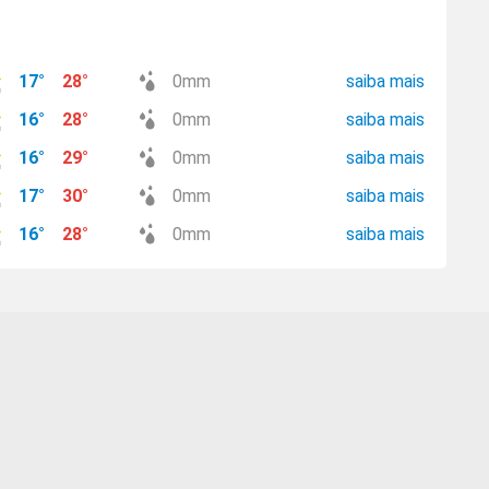
17
°
28
°
0
mm
saiba mais
16
°
28
°
0
mm
saiba mais
16
°
29
°
0
mm
saiba mais
17
°
30
°
0
mm
saiba mais
16
°
28
°
0
mm
saiba mais