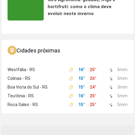
hortifruti: como o clima deve
evoluir neste inverno
Cidades próximas
Westfália - RS
16
°
25
°
5
mm
Colinas - RS
15
°
26
°
5
mm
Boa Vista do Sul - RS
15
°
24
°
3
mm
Teutônia - RS
16
°
25
°
5
mm
Roca Sales - RS
15
°
25
°
5
mm