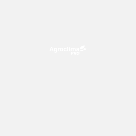
O Agroclima PRO é uma plataforma de agricultura digital,
que utiliza o conhecimento meteorológico a favor do
campo!
CONTATO
consultoria@climatempo.com.br
Siga-nos