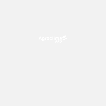
O Agroclima PRO é uma plataforma de agricultura digital,
que utiliza o conhecimento meteorológico a favor do
campo!
CONTATO
consultoria@climatempo.com.br
Siga-nos