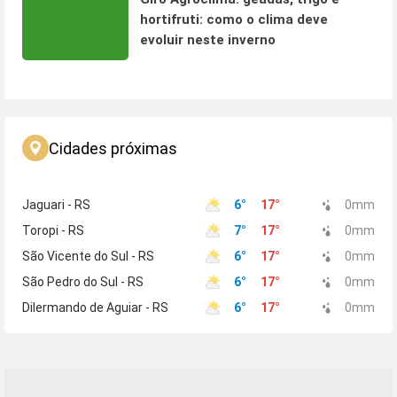
hortifruti: como o clima deve
evoluir neste inverno
Cidades próximas
Jaguari - RS
6
°
17
°
0
mm
Toropi - RS
7
°
17
°
0
mm
São Vicente do Sul - RS
6
°
17
°
0
mm
São Pedro do Sul - RS
6
°
17
°
0
mm
Dilermando de Aguiar - RS
6
°
17
°
0
mm