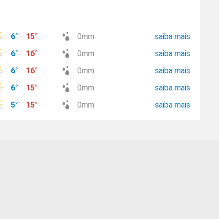
6
°
15
°
0
mm
saiba mais
6
°
16
°
0
mm
saiba mais
6
°
16
°
0
mm
saiba mais
6
°
15
°
0
mm
saiba mais
5
°
15
°
0
mm
saiba mais