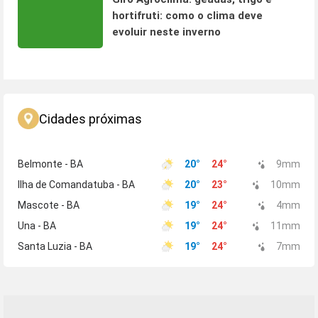
hortifruti: como o clima deve
evoluir neste inverno
Cidades próximas
Belmonte - BA
20
°
24
°
9
mm
Ilha de Comandatuba - BA
20
°
23
°
10
mm
Mascote - BA
19
°
24
°
4
mm
Una - BA
19
°
24
°
11
mm
Santa Luzia - BA
19
°
24
°
7
mm