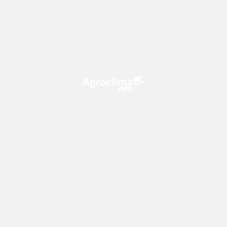
O Agroclima PRO é uma plataforma de agricultura digital,
que utiliza o conhecimento meteorológico a favor do
campo!
CONTATO
consultoria@climatempo.com.br
Siga-nos