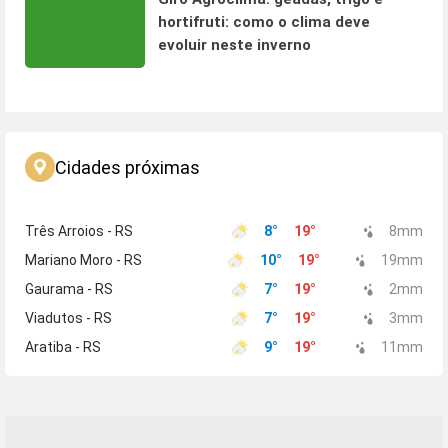
hortifruti: como o clima deve
evoluir neste inverno
Cidades próximas
Três Arroios - RS
8
°
19
°
8
mm
Mariano Moro - RS
10
°
19
°
19
mm
Gaurama - RS
7
°
19
°
2
mm
Viadutos - RS
7
°
19
°
3
mm
Aratiba - RS
9
°
19
°
11
mm