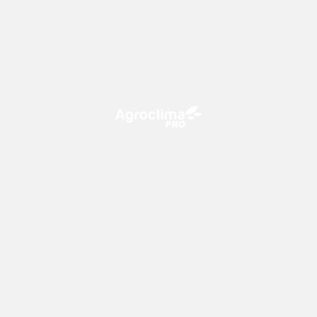
O Agroclima PRO é uma plataforma de agricultura digital,
que utiliza o conhecimento meteorológico a favor do
campo!
CONTATO
consultoria@climatempo.com.br
Siga-nos