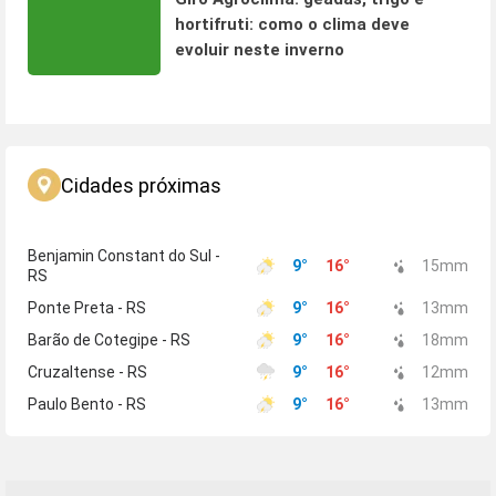
hortifruti: como o clima deve
evoluir neste inverno
Cidades próximas
Benjamin Constant do Sul -
9
°
16
°
15
mm
RS
Ponte Preta - RS
9
°
16
°
13
mm
Barão de Cotegipe - RS
9
°
16
°
18
mm
Cruzaltense - RS
9
°
16
°
12
mm
Paulo Bento - RS
9
°
16
°
13
mm