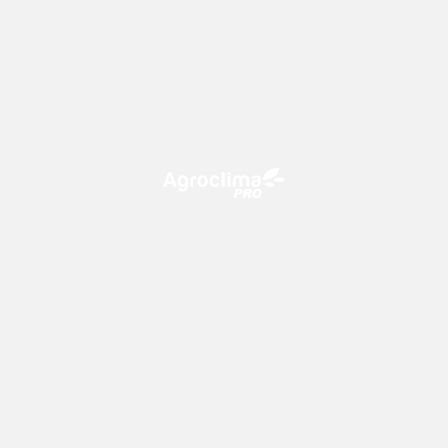
O Agroclima PRO é uma plataforma de agricultura digital,
que utiliza o conhecimento meteorológico a favor do
campo!
CONTATO
consultoria@climatempo.com.br