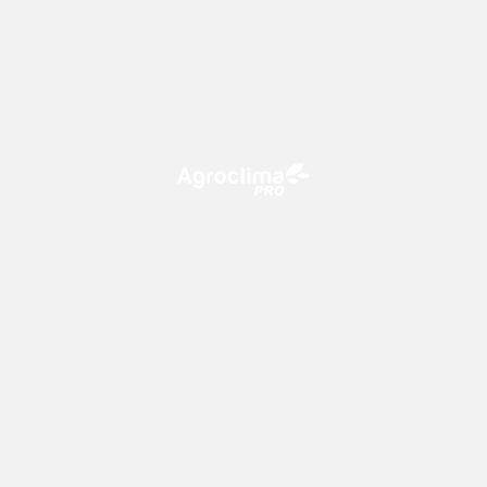
O Agroclima PRO é uma plataforma de agricultura digital,
que utiliza o conhecimento meteorológico a favor do
campo!
CONTATO
consultoria@climatempo.com.br
Siga-nos