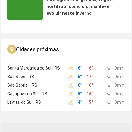
hortifruti: como o clima deve
evoluir neste inverno
Cidades próximas
Santa Margarida do Sul - RS
6
°
16
°
0
mm
São Sepé - RS
6
°
17
°
0
mm
São Gabriel - RS
6
°
16
°
0
mm
Caçapava do Sul - RS
5
°
16
°
0
mm
Lavras do Sul - RS
4
°
15
°
0
mm