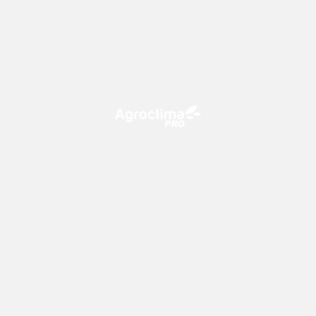
O Agroclima PRO é uma plataforma de agricultura digital,
que utiliza o conhecimento meteorológico a favor do
campo!
CONTATO
consultoria@climatempo.com.br
Siga-nos