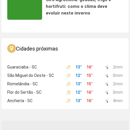
hortifruti: como o clima deve
evoluir neste inverno
Cidades próximas
Guaraciaba - SC
13
°
16
°
2
mm
São Miguel do Oeste - SC
12
°
15
°
0
mm
Romelândia - SC
13
°
15
°
2
mm
Flor do Sertão - SC
12
°
16
°
0
mm
Anchieta - SC
13
°
16
°
4
mm