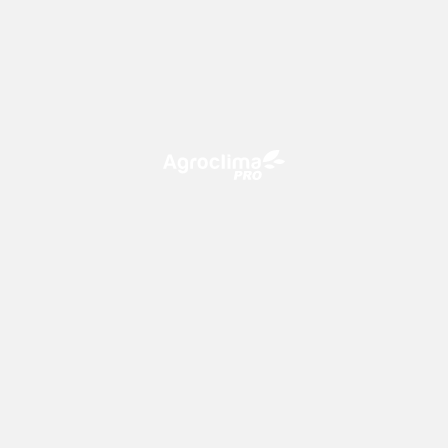
O Agroclima PRO é uma plataforma de agricultura digital,
que utiliza o conhecimento meteorológico a favor do
campo!
CONTATO
consultoria@climatempo.com.br
Siga-nos