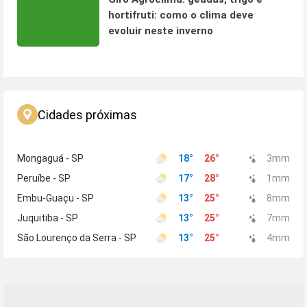
hortifruti: como o clima deve
evoluir neste inverno
Cidades próximas
Mongaguá - SP
18
°
26
°
3
mm
Peruíbe - SP
17
°
28
°
1
mm
Embu-Guaçu - SP
13
°
25
°
8
mm
Juquitiba - SP
13
°
25
°
7
mm
São Lourenço da Serra - SP
13
°
25
°
4
mm