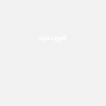
O Agroclima PRO é uma plataforma de agricultura digital,
que utiliza o conhecimento meteorológico a favor do
campo!
CONTATO
consultoria@climatempo.com.br
Siga-nos