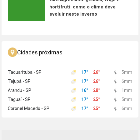
hortifruti: como o clima deve
evoluir neste inverno
Cidades próximas
Taquarituba - SP
17
°
26
°
5
mm
Tejupá - SP
17
°
26
°
6
mm
Arandu - SP
16
°
28
°
1
mm
Taguaí - SP
17
°
25
°
5
mm
Coronel Macedo - SP
17
°
25
°
6
mm