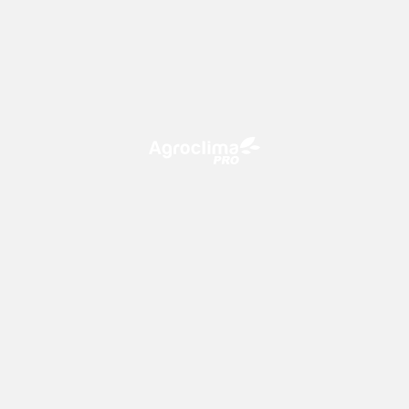
O Agroclima PRO é uma plataforma de agricultura digital,
que utiliza o conhecimento meteorológico a favor do
campo!
CONTATO
consultoria@climatempo.com.br
Siga-nos