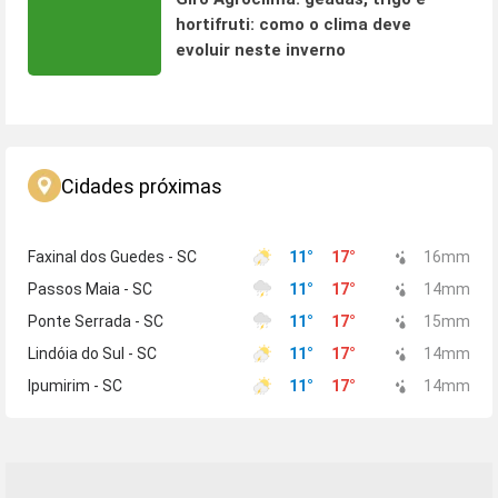
hortifruti: como o clima deve
evoluir neste inverno
Cidades próximas
Faxinal dos Guedes - SC
11
°
17
°
16
mm
Passos Maia - SC
11
°
17
°
14
mm
Ponte Serrada - SC
11
°
17
°
15
mm
Lindóia do Sul - SC
11
°
17
°
14
mm
Ipumirim - SC
11
°
17
°
14
mm